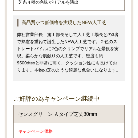
芝糸４種の色味がリアルを演出
高品質かつ低価格を実現したNEW人工芝
弊社営業部長、施工部長そして人工芝工場長との3者
で熟慮を重ねて誕生したNEW人工芝です。２色のス
トレートパイルに2色のクリンプでリアルな景観を実
現。柔らかな肌触りの人工芝です。密度も約
9500dtexと非常に高く、クッション性にも長けてお
ります。本物の芝のような綺麗な色合いになります。
ご好評の為キャンペーン継続中
センスグリーン Ａタイプ芝丈30mm
キャンペーン価格