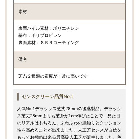
素材
表面パイル素材：ポリエチレン
基布：ポリプロピレン
裏面素材：ＳＢＲコーティング
備考
芝糸２種類の密度が非常に高いです
センスグリーン品質No,1
人気No,1デラックス芝丈28mmの後継製品。デラック
ス芝丈28mmよりも芝糸が1cm伸びたことで、見た目
のリアルはもちろん、ふわふわの肌触りとクッション
性を高めることが出来ました。人工芝センスが自信を
もってお勧め出来る最高級人工芝が誕生しました。色