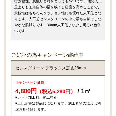
び景観性、肌触りどれをとってもNo,1です。他の人工
芝よりも芝糸自体の幅を狭くし密度を高めることで、
景観性はもちろんクッション性にも優れた人工芝とな
ります。人工芝センスグリーンの中で最も自然でしな
やかな肌触りです。30mm人工芝より少し明るい色合
いです。
ご好評の為キャンペーン継続中
センスグリーン デラックス芝丈28mm
キャンペーン価格
4,800円
/ 1㎡
（税込5,280円）
■カット加工料、施工料別
■上記金額は製品代になります。施工希望の場合は別
途お見積致します。