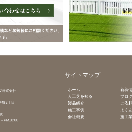
サイトマップ
ホーム
新着
プ株式会社
人工芝を知る
ブロ
佐野2丁目
製品紹介
ご依
施工事例
よく
30
会社概要
施工業
～PM18:00