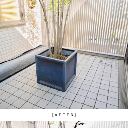
【ＡＦＴＥＲ】