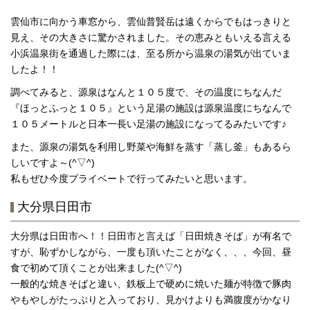
雲仙市に向かう車窓から、雲仙普賢岳は遠くからでもはっきりと
見え、その大きさに驚かされました。その恵みともいえる言える
小浜温泉街を通過した際には、至る所から温泉の湯気が出ていま
したよ！！
調べてみると、源泉はなんと１０５度で、その温度にちなんだ
『ほっとふっと１０５』という足湯の施設は源泉温度にちなんで
１０５メートルと日本一長い足湯の施設になってるみたいです♪
また、源泉の湯気を利用し野菜や海鮮を蒸す「蒸し釜」もあるら
しいですよ～(^▽^)
私もぜひ今度プライベートで行ってみたいと思います。
大分県日田市
大分県は日田市へ！！日田市と言えば「日田焼きそば」が有名で
すが、恥ずかしながら、一度も頂いたことがなく、、、今回、昼
食で初めて頂くことが出来ました(^▽^)
一般的な焼きそばと違い、鉄板上で硬めに焼いた麺が特徴で豚肉
やもやしがたっぷりと入っており、見かけよりも満腹度がかなり