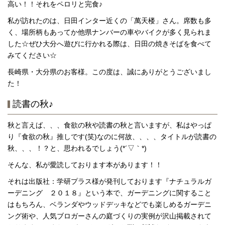
高い！！それをペロリと完食♪
私が訪れたのは、日田インター近くの「萬天楼」さん。席数も多
く、場所柄もあってか他県ナンバーの車やバイクが多く見られま
した☆ぜひ大分へ遊びに行かれる際は、日田の焼きそばを食べて
みてください☆
長崎県・大分県のお客様。この度は、誠にありがとうございまし
た！
読書の秋♪
秋と言えば、、、食欲の秋や読書の秋と言いますが、私はやっぱ
り『食欲の秋』推しです(笑)なのに何故、、、、タイトルが読書の
秋、、、！？と、思われるでしょう(*´▽｀*)
そんな、私が愛読しております本があります！！
それは出版社：学研プラス様が発刊しております『ナチュラルガ
ーデニング ２０１８』という本で、ガーデニングに関すること
はもちろん、ベランダやウッドデッキなどでも楽しめるガーデニ
ング術や、人気ブロガーさんの庭づくりの実例が沢山掲載されて