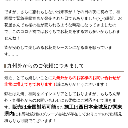
ですが、さらに忘れもしない出来事が！その日の夜に初めて、福
岡県で緊急事態宣言が発令された日でもありました(>_<)最近、お
花屋さんでも桜の枝が売られるような時期になってきましたの
で、このコロナ禍ではおうちでお花見をする方も多いかもしれま
せんね！
皆が安心して楽しめるお花見シーズンになる事を願っていま
す。。。
九州外からのご依頼につきまして
最近、とても嬉しいことに
九州外からのお客様のお問い合わせが
非常に増えてきております！
誠にありがとうございます！
弊社は九州、福岡をメインエリアとしておりますが、もちろん県
外・九州外からのお問い合わせにも柔軟にご対応させて頂きま
販売は全国対応可能
施工は西日本全域及び関東
す。
また
県内
にも弊社統括のグループ会社
が存在しておりますので出張見
積もりも可能でございます！